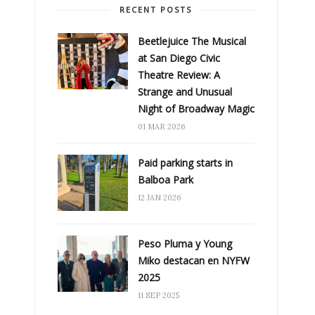
RECENT POSTS
Beetlejuice The Musical
at San Diego Civic
Theatre Review: A
Strange and Unusual
Night of Broadway Magic
01 MAR 2026
Paid parking starts in
Balboa Park
12 JAN 2026
Peso Pluma y Young
Miko destacan en NYFW
2025
11 SEP 2025