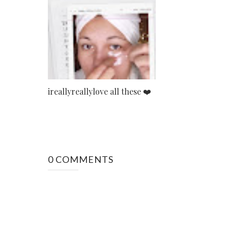
ireallyreallylove all these ❤️
0 COMMENTS