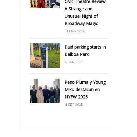
Civic Theatre Review:
A Strange and
Unusual Night of
Broadway Magic
01 MAR 2026
Paid parking starts in
Balboa Park
12 JAN 2026
Peso Pluma y Young
Miko destacan en
NYFW 2025
11 SEP 2025