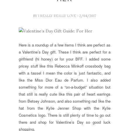
BY
I REALLY REALLY LOVE
- 2/04/2017
Here is a roundup of a few items I think are perfect as
a Valentine’s Day gift. These I think are perfect for a
girlfriend (hi honey) or for your BFF. I added some
pricey stuff like this Rebecca Minkoff crossbody bag
with a tassel I mean the color is just fantastic, and
like the Miss Dior Eau de Parfum. I also added
something for more of a “on-a-budget” situation but
that still is really cute like this pair of heart earrings
from Betsey Johnson, and also something rad like the
hat from the Kylie Jenner Shop with the Kylie
Cosmetics logo. There is still plenty of time to go out
there and shop for Valentine’s Day so good luck
shopping.