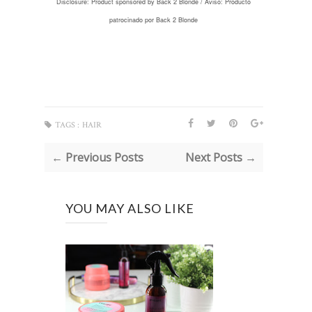
Disclosure: Product sponsored by Back 2 Blonde /
Aviso: Producto
patrocinado por Back 2 Blonde
TAGS :
HAIR
← Previous Posts
Next Posts →
YOU MAY ALSO LIKE