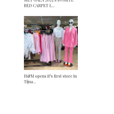
RED CARPET L...
H&M opens it’s first store in
Tijua...