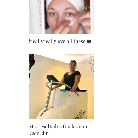
ireallyreallylove all these ❤️
Mis resultados finales con
VacuClin...